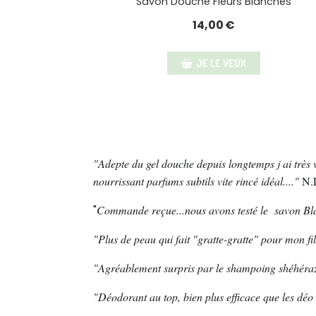
Savon Douche Fleurs Blanches
14,00
€
JE LE VEUX
"Adepte du gel douche depuis longtemps j ai très v
nourrissant parfums subtils vite rincé idéal...."
N.
"
Commande reçue...nous avons testé le savon Blac
"Plus de peau qui fait "gratte-gratte" pour mon fi
"Agréablement surpris par le shampoing shéhéraza
"Déodorant au top, bien plus efficace que les déo