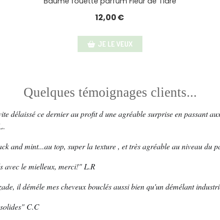
Baume fouetté parfum Fleur de Tiare
12,00
€
JE LE VEUX
Quelques témoignages clients...
ite délaissé ce dernier au profit d une agréable su
rprise en passant a
L.
k and mint...au top, super la texture , et très agréable au niveau du
ls avec le mielleux, merci!" L.R
de, il déméle mes cheveux bouclés aussi bien qu'un démélant industri
 solides" C.C