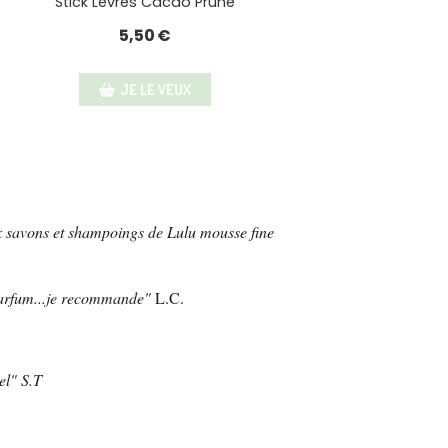
Stick Lèvres Cacao Prune
5,50
€
JE LE VEUX
ux savons et shampoings de Lulu mousse
fine
 parfum...je recommande"
L.C.
el" S.T