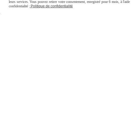
leurs services. Vous pouvez retirer votre consentement, enregistré pour 6 mois, à l'aid
confidentialité :
Politique de confidentialité
66 grande rue à Iguerande

(71340).
Ouverture de la boutique:
Lundi- Samedi 10h-18h
[email protected]

0650439144
