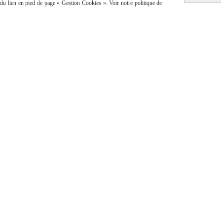
e du lien en pied de page « Gestion Cookies ». Voir notre politique de
Savonnerie créée e
n 20
Autoriser
Facebook est désactivé.