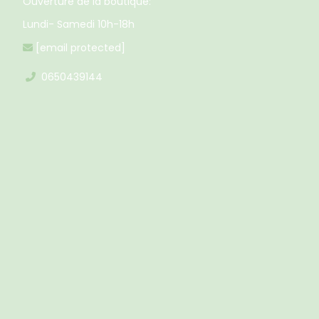
Ouverture de la boutique:
Lundi- Samedi 10h-18h
[email protected]

0650439144
