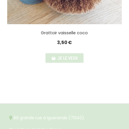
Grattoir vaisselle coco
3,50
€
JE LE VEUX
66 grande rue à Iguerande (71340).
