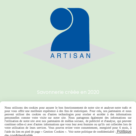
Savonnerie créée e
n 2020
Nous utilisons des cookies pour assurer le bon fonctionnement de notre site et analyser notre trafic et
pour vous offrir une meilleure expérience à des fins de statistiques. Pour cela, nos partenaires et nous
Autoriser
Facebook est désactivé.
peuvent utiliser des cookies ou d'autres technologies pour stocker et accéder à des informations
personnelles comme votre visite sur notre site. Nous partageons également des informations sur
l'utilisation de notre site avec nos partenaires de médias sociaux, de publicité et d'analyse, qui peuvent
combiner celles-ci avec d'autres informations que vous leur avez fournies ou qu'ils ont collectées lors de
votre utilisation de leurs services. Vous pouvez retirer votre consentement, enregistré pour 6 mois, à
Politique
l'aide du lien en pied de page « Gestion Cookies ». Voir notre politique de confidentialité :
de confidentialité