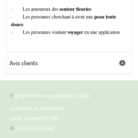
senteur fleuries
· Les amoureux des
peau toute
· Les personnes cherchant à avoir une
douce
voyager
· Les personnes voulant
en une application
Avis clients
66 grande rue à Iguerande (71340).

Ouverture de la boutique:
Lundi- Samedi 10h-18h
[email protected]
