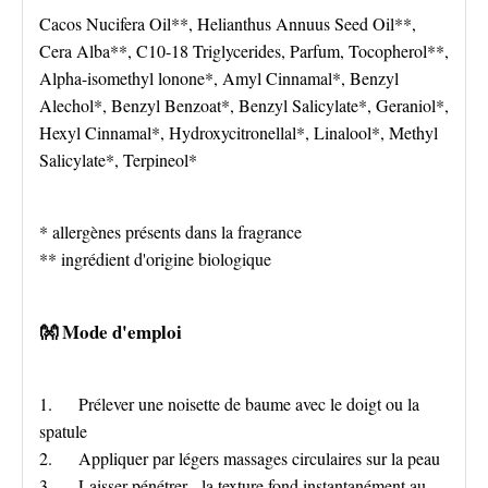
Cacos Nucifera Oil**, Helianthus Annuus Seed Oil**,
Cera Alba**, C10-18 Triglycerides, Parfum, Tocopherol**,
Alpha-isomethyl lonone*, Amyl Cinnamal*, Benzyl
Alechol*, Benzyl Benzoat*, Benzyl Salicylate*, Geraniol*,
Hexyl Cinnamal*, Hydroxycitronellal*, Linalool*, Methyl
Salicylate*, Terpineol*
* allergènes présents dans la fragrance
** ingrédient d'origine biologique
👐 Mode d'emploi
1. Prélever une noisette de baume avec le doigt ou la
spatule
2. Appliquer par légers massages circulaires sur la peau
3. Laisser pénétrer - la texture fond instantanément au