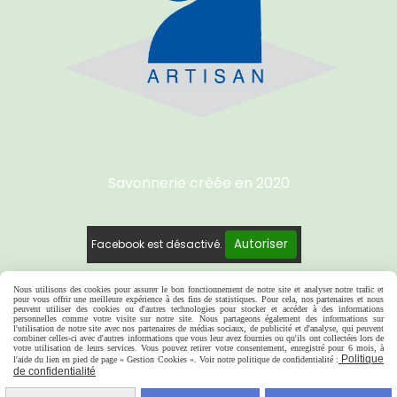
Savonnerie créée e
n 2020
Autoriser
Facebook est désactivé.
Nous utilisons des cookies pour assurer le bon fonctionnement de notre site et analyser notre trafic et
pour vous offrir une meilleure expérience à des fins de statistiques. Pour cela, nos partenaires et nous
Mentions Légales
Conditions générales de vente
peuvent utiliser des cookies ou d'autres technologies pour stocker et accéder à des informations
personnelles comme votre visite sur notre site. Nous partageons également des informations sur
Se rétracter
Politique de confidentialité
l'utilisation de notre site avec nos partenaires de médias sociaux, de publicité et d'analyse, qui peuvent
combiner celles-ci avec d'autres informations que vous leur avez fournies ou qu'ils ont collectées lors de
votre utilisation de leurs services. Vous pouvez retirer votre consentement, enregistré pour 6 mois, à
Gestion cookies
Mon Compte
Politique
l'aide du lien en pied de page « Gestion Cookies ». Voir notre politique de confidentialité :
de confidentialité
Créer un site internet