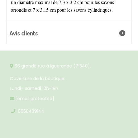
un diamètre maximal de 7,3 x 3,2 cm pour les savons
arrondis et 7 x 3,15 cm pour les savons cylindriques.
Avis clients
66 grande rue à Iguerande (71340).

Ouverture de la boutique:
Lundi- Samedi 10h-18h
[email protected]

0650439144
