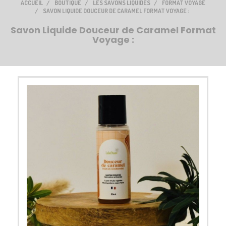
ACCUEIL
BOUTIQUE
LES SAVONS LIQUIDES
FORMAT VOYAGE
SAVON LIQUIDE DOUCEUR DE CARAMEL FORMAT VOYAGE :
Savon Liquide Douceur de Caramel Format
Voyage :