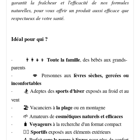
garantit la fraîcheur et l'efficacité de nos formules
naturelles, pour vous offrir un produit aussi efficace que
respectueux de votre santé.
Idéal pour qui ?
Toute la famille
· 👨‍👩‍👧‍👦
, des bébés aux grands-
parents
lèvres sèches, gercées ou
· 💋 Personnes aux
inconfortables
sports d'hiver
· 🏂 Adeptes des
exposés au froid et au
vent
la plage
· 🏖️ Vacanciers à
ou en montagne
cosmétiques naturels et efficaces
· 🌱 Amateurs de
Voyageurs
· 🧳
à la recherche d'un format compact
Sportifs
· 🏃‍♀️
exposés aux éléments extérieurs
sous le rouge à lèvres
· 💄 Parfait
pour plus de confort