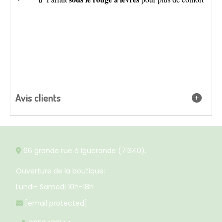
Avis clients
66 grande rue à Iguerande (71340).

Ouverture de la boutique:
Lundi- Samedi 10h-18h
[email protected]
