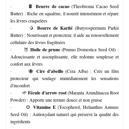
Beurre de cacao
· 🍫
(Theobroma Cacao Seed
Butter) : Riche en squalène, il nourrit intensément et répare
les lèvres craquelées
Beurre de Karité
· 🥭
(Butyrospermum Parkii
Butter) : Nourrissant et protecteur, il aide au renouvellement
cellulaire des lèvres fragilisées
Huile de prune
· 🍑
(Prunus Domestica Seed Oil) :
Adoucissante et assouplissante, elle redonne souplesse et
confort aux lèvres
Cire d'abeille
· 🐝
(Cera Alba) : Crée un film
protecteur qui soulage immédiatement les sensations
d'inconfort
Fécule d'arrow root
· 🌱
(Maranta Arundinacea Root
Powder) : Apporte une texture douce et non grasse
Vitamine E
· 🌻
(Tocopherol, Helianthus Annuus
Seed Oil) : Antioxydant naturel qui préserve la qualité des
ingrédients