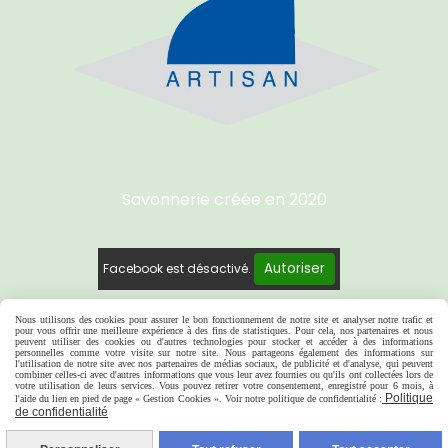
Savonnerie créée e
n 2020
Autoriser
Facebook est désactivé.
Nous utilisons des cookies pour assurer le bon fonctionnement de notre site et analyser notre trafic et
pour vous offrir une meilleure expérience à des fins de statistiques. Pour cela, nos partenaires et nous
Mentions Légales
Conditions générales de vente
peuvent utiliser des cookies ou d'autres technologies pour stocker et accéder à des informations
personnelles comme votre visite sur notre site. Nous partageons également des informations sur
Se rétracter
Politique de confidentialité
l'utilisation de notre site avec nos partenaires de médias sociaux, de publicité et d'analyse, qui peuvent
combiner celles-ci avec d'autres informations que vous leur avez fournies ou qu'ils ont collectées lors de
votre utilisation de leurs services. Vous pouvez retirer votre consentement, enregistré pour 6 mois, à
Gestion cookies
Mon Compte
Politique
l'aide du lien en pied de page « Gestion Cookies ». Voir notre politique de confidentialité :
de confidentialité
Créer un site internet
Conditions générales de vente
Points de vente