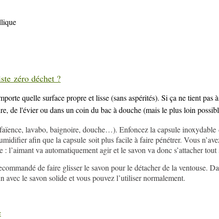
llique
ste zéro déchet ?
orte quelle surface propre et lisse (sans aspérités). Si ça ne tient pas à l
ire, de l'évier ou dans un coin du bac à douche (mais le plus loin possib
é (faïence, lavabo, baignoire, douche…). Enfoncez la capsule inoxydable 
umidifier afin que la capsule soit plus facile à faire pénétrer. Vous n’av
e : l’aimant va automatiquement agir et le savon va donc s’attacher tout 
t recommandé de faire glisser le savon pour le détacher de la ventouse. Dan
un avec le savon solide et vous pouvez l’utiliser normalement.
e