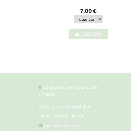
7,00
€
JE LE VEUX
66 grande rue à Iguerande

(71340).
Ouverture de la boutique:
Lundi- Samedi 10h-18h
[email protected]
