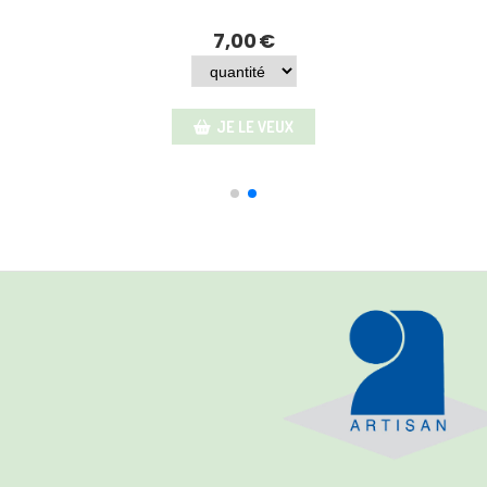
7,00
€
JE LE VEUX