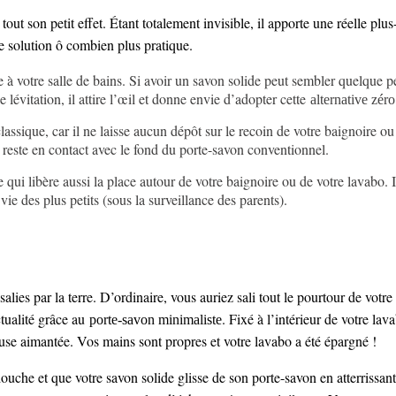
 tout son petit effet. Étant totalement invisible, il apporte une réelle plu
e solution ô combien plus pratique.
e à votre salle de bains. Si avoir un savon solide peut sembler quelque pe
lévitation, il attire l’œil et donne envie d’adopter cette
alternative zér
assique, car il ne laisse aucun dépôt sur le recoin de votre baignoire ou
i reste en contact avec le fond du porte-savon conventionnel.
 qui libère aussi la place autour de votre baignoire ou de votre lavabo. I
a vie des plus petits (sous la surveillance des parents).
alies par la terre. D’ordinaire, vous auriez sali tout le pourtour de votr
ctualité grâce au
. Fixé à l’intérieur de votre lava
porte-savon minimaliste
ouse aimantée. Vos mains sont propres et votre lavabo a été épargné !
douche et que votre savon solide glisse de son porte-savon en atterrissa