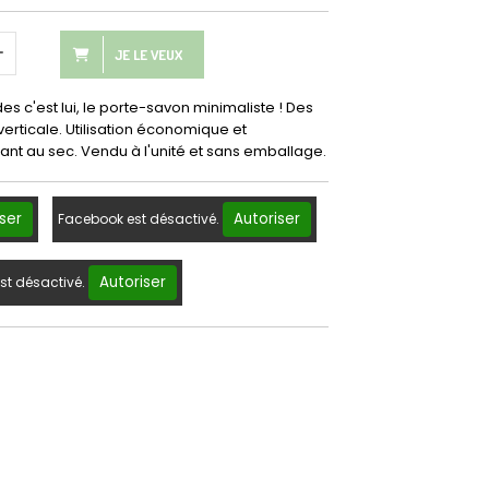
JE LE VEUX
des c'est lui, le porte-savon minimaliste ! Des
erticale. Utilisation économique et
nt au sec. Vendu à l'unité et sans emballage.
ser
Autoriser
Facebook est désactivé.
Autoriser
st désactivé.